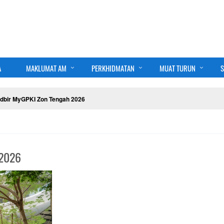
A
MAKLUMAT AM
PERKHIDMATAN
MUAT TURUN
S
adbir MyGPKI Zon Tengah 2026
 2026