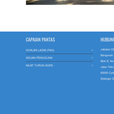
CAPAIAN PANTAS
HUBUNG
Jabatan Di
SOALAN LAZIM (FAQ)
Bangunan
ADUAN PENGGUNA
Blok B, No
MUAT TURUN AGEN
Jalan Tekn
63000 Cyb
Selangor D