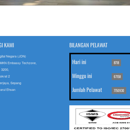
I KAMI
BILANGAN PELAWAT
gital Negara (JDN)
Hari ini
 MKN Embassy Techzone,
8718
. 3200,
Minggu ini
okrat 2
67158
erjaya, Sepang
Jumlah Pelawat
arul Ehsan
7750930