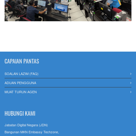
CAPAIAN PANTAS
SOALAN LAZIM (FAQ)
ADUAN PENGGUNA
MUAT TURUN AGEN
HUBUNGI KAMI
Jabatan Digital Negara (JDN)
Bangunan MKN Embassy Techzone,